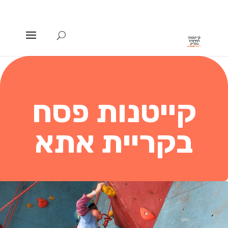
קייטנות פסח
בקריית אתא