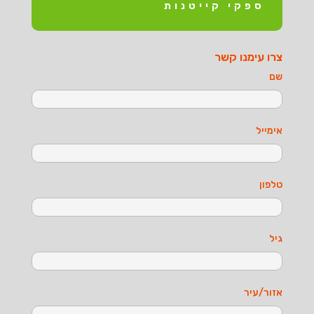
ספקי קייטנות
צרו עימנו קשר
שם
אימייל
טלפון
גיל
אזור/עיר