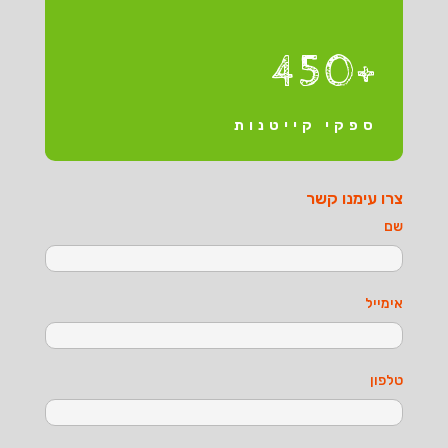
+450
ספקי קייטנות
צרו עימנו קשר
שם
אימייל
טלפון