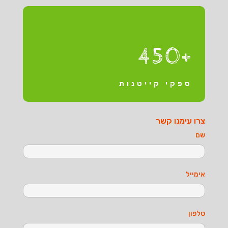
+450
ספקי קייטנות
צרו עימנו קשר
שם
אימייל
טלפון