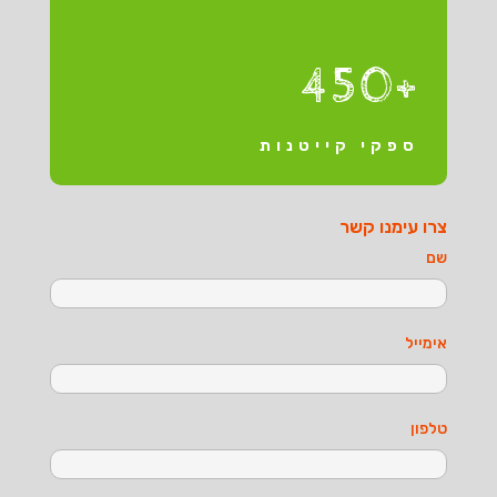
+450
ספקי קייטנות
צרו עימנו קשר
שם
אימייל
טלפון