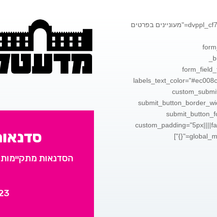
[dvppl_cf7_styler use_form_header="on" form_header_title="מעוניינים בפרטים
form
_b
form_field_
labels_text_color="#ec008c"
custom_submit
submit_button_border_wi
submit_button_fo
custom_padding="5px||||fal
סדנאות
global_module="8517" saved_tabs="all" global_colors_info="{}"]
הסדנאות מתקיימות 
23