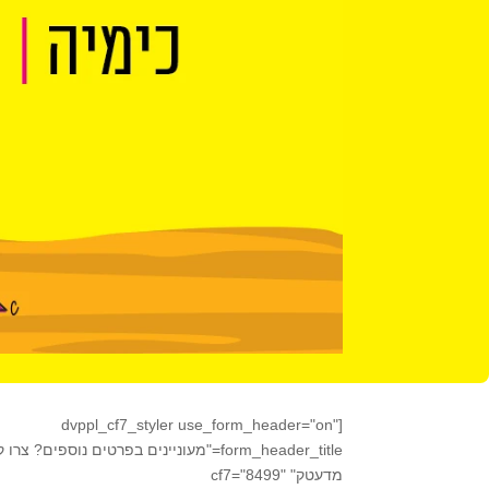
[dvppl_cf7_styler use_form_header="on"
form_header_title="מעוניינים בפרטים נוספים? צ
מדעטק" cf7="8499"