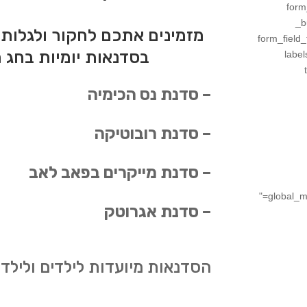
form
_b
מזמינים אתכם לחקור ולגלות, 
form_field_
בסדנאות יומיות בחג
label
– סדנת נס הכימיה
– סדנת רובוטיקה
– סדנת מייקרים בפאב לאב
global_module="8517" saved_tabs="all" global_colors_info="
– סדנת אגרוטק
הסדנאות מיועדות לילדים ולילדות