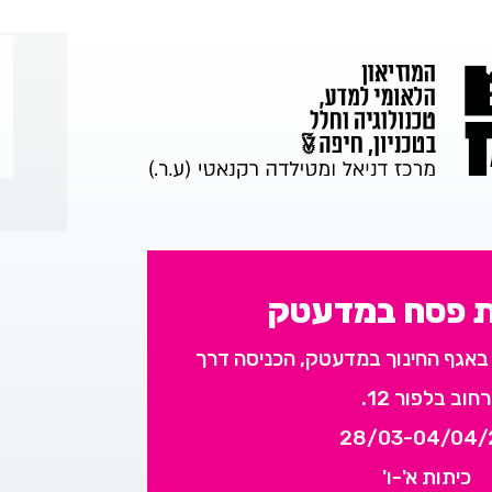
 פסח במדעטק
באגף החינוך במדעטק, הכניסה דרך
רחוב בלפור 12.
28/03-04/04/
כיתות א'-ו'