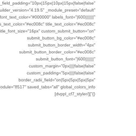
_field_padding="10px|15px|10px|15px|false|false"
uilder_version="4.19.5" _module_preset="default"
font_text_color="#000000" labels_font="|600|||||||"
s_text_color="#ec008c" title_text_color="#ec008c"
title_font_size="16px" custom_submit_button="on"
submit_button_bg_color="#ec008c"
submit_button_border_width="4px"
submit_button_border_color="#ec008c"
submit_button_font="|600|||||||"
custom_margin="0px||||false|false"
custom_padding="5px||||false|false"
border_radii_field="on|5px|5px|5px|5px"
{}"][/dvppl_cf7_styler]