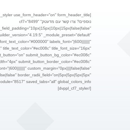
נוספים? צרו קשר עם מדעטק" cf7="8499"
_field_padding="10px|15px|10px|15px|false|false"
uilder_version="4.19.5" _module_preset="default"
font_text_color="#000000" labels_font="|600|||||||"
 title_text_color="#ec008c" title_font_size="16px"
_button="on" submit_button_bg_color="#ec008c"
dth="4px" submit_button_border_color="#ec008c"
nt="|600|||||||" custom_margin="0px||||false|false"
se|false" border_radii_field="on|5px|5px|5px|5px"
[/dvppl_cf7_styler]