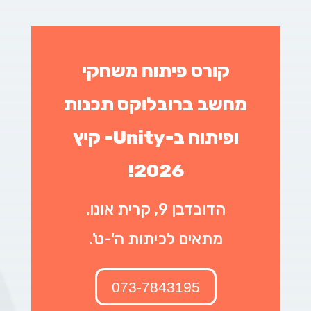
קורס פיתוח משחקי
מחשב ברובלוקס תכנות
ופיתוח ב-Unity- קיץ
2026!
הדובדבן 9, קרית אונו.
מתאים לכיתות ה'-ט'.
073-7843195