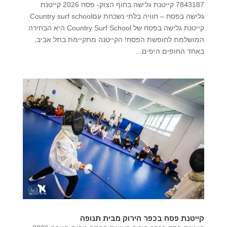
7843187 קייטנת גלישה בחוף הצוק- פסח 2026 קייטנת
גלישה בפסח – חוויה בלתי נשכחת עםCountry surf school
קייטנת גלישה בפסח של Country Surf School היא הבחירה
המושלמת לחופשת הפסח! הקייטנה מתקיימת בתל אביב,
באחד החופים היפים...
קייטנת פסח בכפר הירוק מבית תנופה